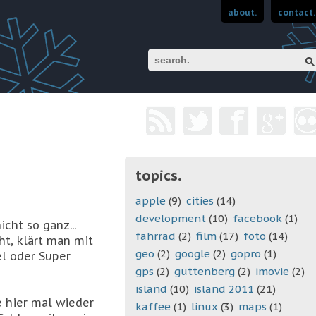
about.
contact.
Suchen
topics.
apple
(9)
cities
(14)
development
(10)
facebook
(1)
cht so ganz...
fahrrad
(2)
film
(17)
foto
(14)
ht, klärt man mit
geo
(2)
google
(2)
gopro
(1)
el oder Super
gps
(2)
guttenberg
(2)
imovie
(2)
island
(10)
island 2011
(21)
e hier mal wieder
kaffee
(1)
linux
(3)
maps
(1)