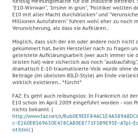
fleissig Meinungsmache für die Industrie betreibt.
"E10-Wirrwarr", "Irrsinn in grün", "Politiker wollten 
E10 mit aller Macht durchdrücken" und "Verunsiche
Millionen Autofahrern" führen wohl eher zu noch 
Verunsicherung, als dass sie Aufklären...
Möglich, dass sich der ein oder andere noch nicht
gekümmert hat, beim Hersteller nach zu fragen un
geleistete Aufklärungsarbeit (wer auch immer sie 
leisten hat) wäre sicherlich aus noch "ausbaufähig"
dramatisch E-10-traumatisierte-Volk würde ohne d
Beiträge (im übelsten BILD-Style) am Ende vielleic
wirklich existieren... *fürcht*
FAZ: Es geht auch reibungslos: In Frankreich ist de
E10 schon im April 2009 eingeführt worden - von P
nichts bekannt. (
http://www.faz.net/s/Rub0E9EEF84AC1E4A389A8D
c~E260EB369630E478CA80E8771F3B9E95E~ATpl~
nt.html
)