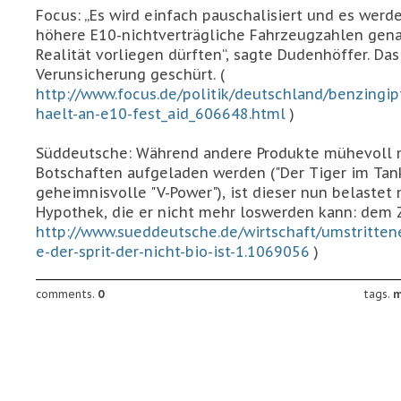
Focus: „Es wird einfach pauschalisiert und es werd
höhere E10-nichtverträgliche Fahrzeugzahlen genan
Realität vorliegen dürften“, sagte Dudenhöffer. Das
Verunsicherung geschürt. (
http://www.focus.de/politik/deutschland/benzingip
haelt-an-e10-fest_aid_606648.html
)
Süddeutsche: Während andere Produkte mühevoll m
Botschaften aufgeladen werden ("Der Tiger im Tan
geheimnisvolle "V-Power"), ist dieser nun belastet 
Hypothek, die er nicht mehr loswerden kann: dem Z
http://www.sueddeutsche.de/wirtschaft/umstrittene
e-der-sprit-der-nicht-bio-ist-1.1069056
)
comments.
0
tags.
m