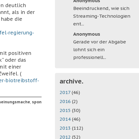
Anonymous
en deutlich
Beeindruckend, wie sich
nt, als in der
Streaming-Technologien
 habe die
ent...
fel-regierung-
Anonymous
Gerade vor der Abgabe
lohnt sich ein
it positiven
professionell...
k" oder das
mit einer
weifel. (
r-biotreibstoff-
archive.
2017
(46)
2016
(2)
einungsmache
,
spon
2015
(30)
2014
(46)
2013
(112)
2012
(52)