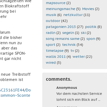
 Schlagzeilen wie
mapsource
(2)
den Biokraftstoff
meinungsmache
(5)
Movies
(2)
rung bei
musik
(6)
netzkultur
(11)
mehr
outdoor
(42)
patagonien 2013
(27)
politik
(8)
 darum
radln
(2)
segeln
(1)
ski
(2)
d die bisher
song remains same
(2)
spon
(9)
denn nun zu
sport
(2)
technik
(54)
, aber das
timelapse
(9)
tv
(2)
erartige SPON-
wallis 2011
(4)
wetter
(22)
ht gar nicht
wired
(3)
r neue Treibstoff
comments.
roblemen ist
Anonymous
C6C23161FE44/Do
Vor dem nachsten Service
Ecommon~Sconte
lohnt sich ein Blick auf ...