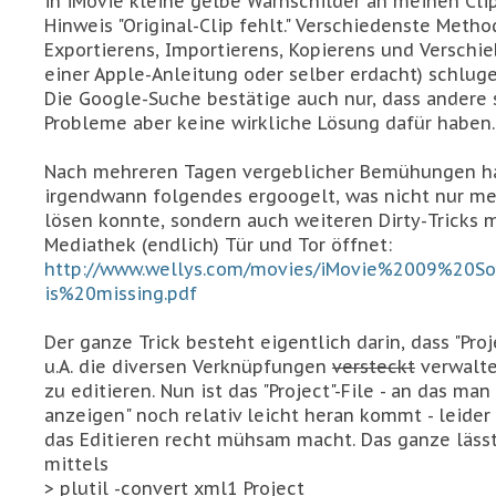
in iMovie kleine gelbe Warnschilder an meinen Cli
Hinweis "Original-Clip fehlt." Verschiedenste Meth
Exportierens, Importierens, Kopierens und Verschi
einer Apple-Anleitung oder selber erdacht) schluge
Die Google-Suche bestätige auch nur, dass andere 
Probleme aber keine wirkliche Lösung dafür haben.
Nach mehreren Tagen vergeblicher Bemühungen h
irgendwann folgendes ergoogelt, was nicht nur m
lösen konnte, sondern auch weiteren Dirty-Tricks m
Mediathek (endlich) Tür und Tor öffnet:
http://www.wellys.com/movies/iMovie%2009%20S
is%20missing.pdf
Der ganze Trick besteht eigentlich darin, dass "Proj
u.A. die diversen Verknüpfungen
versteckt
verwalte
zu editieren. Nun ist das "Project"-File - an das man
anzeigen" noch relativ leicht heran kommt - leider 
das Editieren recht mühsam macht. Das ganze lässt
mittels
> plutil -convert xml1 Project