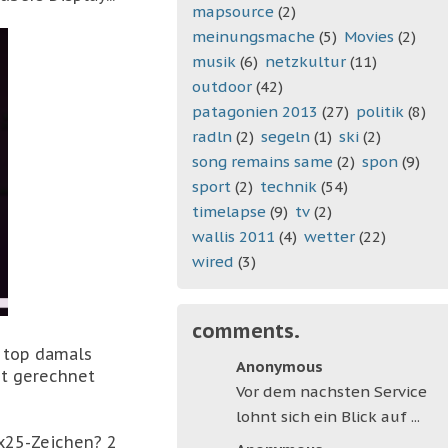
mapsource
(2)
meinungsmache
(5)
Movies
(2)
musik
(6)
netzkultur
(11)
outdoor
(42)
patagonien 2013
(27)
politik
(8)
radln
(2)
segeln
(1)
ski
(2)
song remains same
(2)
spon
(9)
sport
(2)
technik
(54)
timelapse
(9)
tv
(2)
wallis 2011
(4)
wetter
(22)
wired
(3)
comments.
n top damals
Anonymous
it gerechnet
Vor dem nachsten Service
lohnt sich ein Blick auf ...
0x25-Zeichen? 2