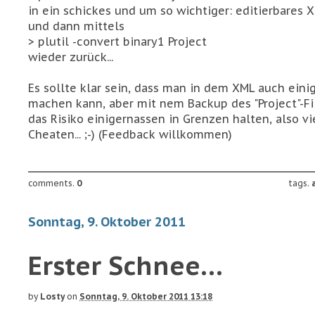
in ein schickes und um so wichtiger:
editierbares
X
und dann mittels
> plutil -convert binary1 Project
wieder zurück...
Es sollte klar sein, dass man in dem XML auch eini
machen kann, aber mit nem Backup des "Project"-Fil
das Risiko einigernassen in Grenzen halten, also v
Cheaten... ;-) (Feedback willkommen)
comments.
0
tags.
Sonntag, 9. Oktober 2011
Erster Schnee...
by
Losty
on
Sonntag, 9. Oktober 2011 13:18