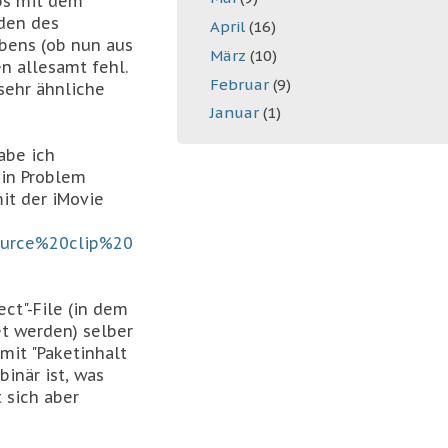
ps mit dem
oden des
April
(16)
ebens (ob nun aus
März
(10)
n allesamt fehl.
Februar
(9)
sehr ähnliche
Januar
(1)
abe ich
ein Problem
it der iMovie
ource%20clip%20
ect"-File (in dem
t werden) selber
 mit "Paketinhalt
binär ist, was
 sich aber