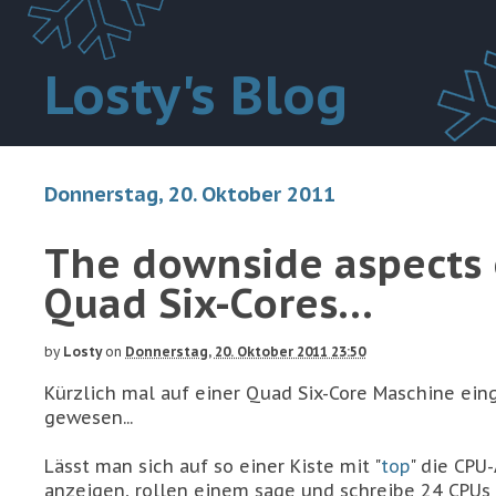
Losty's Blog
Donnerstag, 20. Oktober 2011
The downside aspects 
Quad Six-Cores...
by
Losty
on
Donnerstag, 20. Oktober 2011 23:50
Kürzlich mal auf einer Quad Six-Core Maschine ein
gewesen...
Lässt man sich auf so einer Kiste mit "
top
" die CPU
anzeigen, rollen einem sage und schreibe 24 CPUs ü