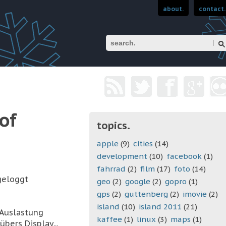
about.
contact.
Suchen
of
topics.
apple
(9)
cities
(14)
development
(10)
facebook
(1)
fahrrad
(2)
film
(17)
foto
(14)
geloggt
geo
(2)
google
(2)
gopro
(1)
gps
(2)
guttenberg
(2)
imovie
(2)
island
(10)
island 2011
(21)
-Auslastung
kaffee
(1)
linux
(3)
maps
(1)
bers Display...