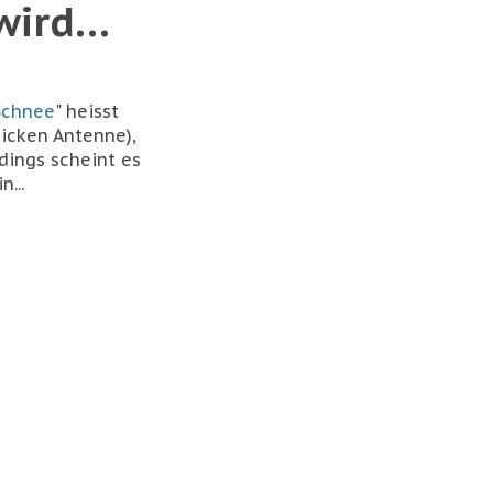
ird...
Schnee
" heisst
dicken Antenne),
rdings scheint es
...