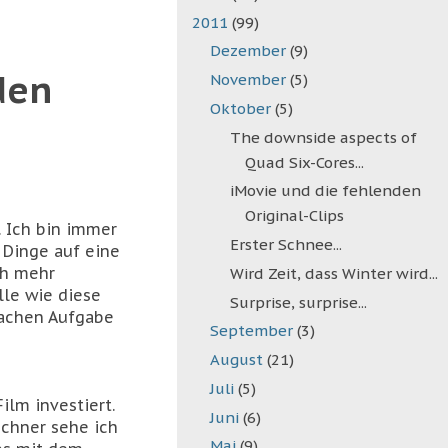
2011
(99)
Dezember
(9)
den
November
(5)
Oktober
(5)
The downside aspects of
Quad Six-Cores...
iMovie und die fehlenden
Original-Clips
 Ich bin immer
Erster Schnee...
 Dinge auf eine
ch mehr
Wird Zeit, dass Winter wird...
lle wie diese
Surprise, surprise...
fachen Aufgabe
September
(3)
August
(21)
Juli
(5)
ilm investiert.
Juni
(6)
chner sehe ich
Mai
(9)