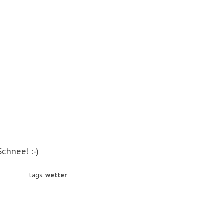
chnee! :-)
tags.
wetter