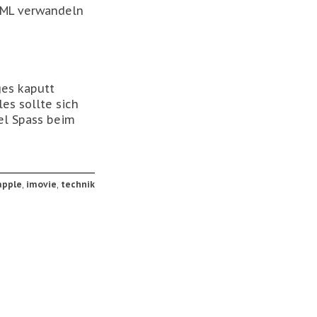
ML verwandeln
ges kaputt
es sollte sich
iel Spass beim
apple
,
imovie
,
technik