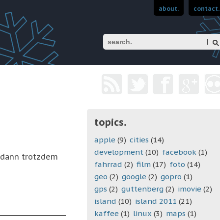
about.
contact.
Suchen
topics.
apple
(9)
cities
(14)
development
(10)
facebook
(1)
d dann trotzdem
fahrrad
(2)
film
(17)
foto
(14)
geo
(2)
google
(2)
gopro
(1)
gps
(2)
guttenberg
(2)
imovie
(2)
island
(10)
island 2011
(21)
kaffee
(1)
linux
(3)
maps
(1)