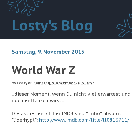
Losty's Blog
Samstag, 9. November 2013
World War Z
by
Losty
on
Samstag, 9. November 2013 10:32
...dieser Moment, wenn Du nicht viel erwartest un
noch enttäusch wirst...
Die aktuellen 7.1 bei IMDB sind *imho* absolut
"überhypt":
http://www.imdb.com/title/tt0816711/