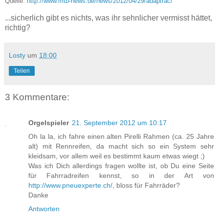
Quelle:
http://www.mtb-news.de/news/2012/04/29/adaptrac/
...sicherlich gibt es nichts, was ihr sehnlicher vermisst hättet,
richtig?
Losty
um
18:00
Teilen
3 Kommentare:
Orgelspieler
21. September 2012 um 10:17
Oh la la, ich fahre einen alten Pirelli Rahmen (ca. 25 Jahre
alt) mit Rennreifen, da macht sich so ein System sehr
kleidsam, vor allem weil es bestimmt kaum etwas wiegt ;)
Was ich Dich allerdings fragen wollte ist, ob Du eine Seite
für Fahrradreifen kennst, so in der Art von
http://www.pneuexperte.ch/
, bloss für Fahrräder?
Danke
Antworten