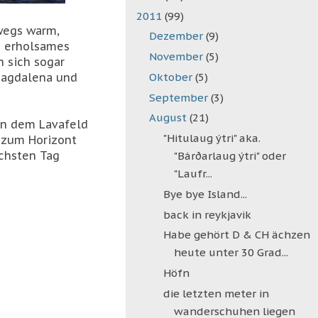
2011
(99)
bwegs warm,
Dezember
(9)
in erholsames
November
(5)
n sich sogar
Oktober
(5)
Magdalena und
September
(3)
August
(21)
in dem Lavafeld
"Hitulaug ýtri" aka.
 zum Horizont
ächsten Tag
"Bárðarlaug ýtri" oder
"Laufr...
Bye bye Island...
back in reykjavik
Habe gehört D & CH ächzen
heute unter 30 Grad...
Höfn
die letzten meter in
wanderschuhen liegen