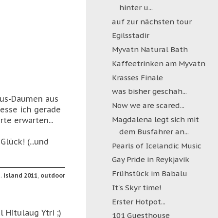
hinter u...
auf zur nächsten tour
Egilsstadir
Myvatn Natural Bath
Kaffeetrinken am Myvatn
Krasses Finale
was bisher geschah...
dius-Daumen aus
Now we are scared...
esse ich gerade
Magdalena legt sich mit
rte erwarten...
dem Busfahrer an...
ück! (...und
Pearls of Icelandic Music
Gay Pride in Reykjavik
Frühstück im Babalu
s.
island 2011
,
outdoor
It's Skyr time!
Erster Hotpot...
 Hitulaug Ytri ;)
101 Guesthouse