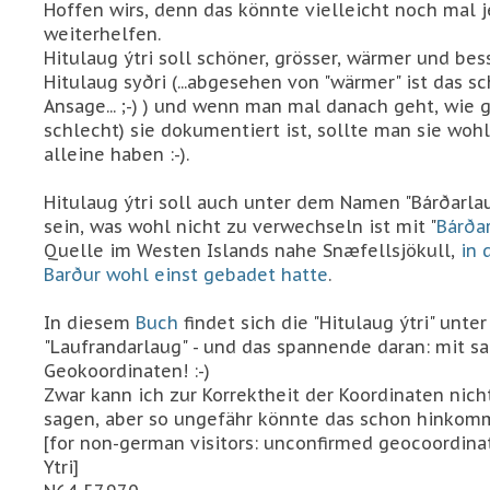
Hoffen wirs, denn das könnte vielleicht noch mal
weiterhelfen.
Hitulaug ýtri soll schöner, grösser, wärmer und bess
Hitulaug syðri (...abgesehen von "wärmer" ist das s
Ansage... ;-) ) und wenn man mal danach geht, wie g
schlecht) sie dokumentiert ist, sollte man sie wohl
alleine haben :-).
Hitulaug ýtri soll auch unter dem Namen "Bárðarlau
sein, was wohl nicht zu verwechseln ist mit "
Bárða
Quelle im Westen Islands nahe Snæfellsjökull,
in 
Barður wohl einst gebadet hatte
.
In diesem
Buch
findet sich die "Hitulaug ýtri" unt
"Laufrandarlaug" - und das spannende daran: mit s
Geokoordinaten! :-)
Zwar kann ich zur Korrektheit der Koordinaten nicht
sagen, aber so ungefähr könnte das schon hinkom
[for non-german visitors: unconfirmed geocoordina
Ytri]