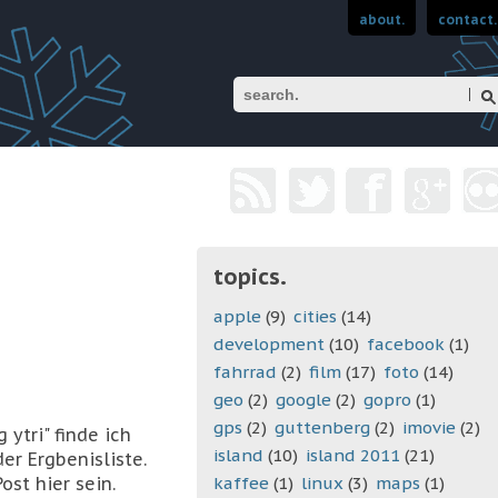
about.
contact.
Suchen
topics.
apple
(9)
cities
(14)
development
(10)
facebook
(1)
fahrrad
(2)
film
(17)
foto
(14)
geo
(2)
google
(2)
gopro
(1)
gps
(2)
guttenberg
(2)
imovie
(2)
 ytri" finde ich
island
(10)
island 2011
(21)
r Ergbenisliste.
st hier sein.
kaffee
(1)
linux
(3)
maps
(1)