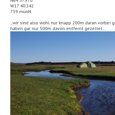
N64 57.970
W17 40.342
739 münN.
...wir sind also wohl nur knapp 200m daran vorbei 
haben gar nur 500m davon entfernt gezeltet...