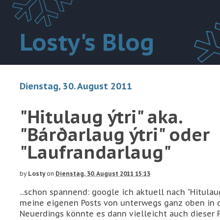
Losty's Blog
Dienstag, 30. August 2011
"Hitulaug ýtri" aka.
"Bárðarlaug ýtri" oder
"Laufrandarlaug"
by
Losty
on
Dienstag, 30. August 2011 15:13
...schon spannend: google ich aktuell nach "Hitulaug
meine eigenen Posts von unterwegs ganz oben in de
Neuerdings könnte es dann vielleicht auch dieser Po