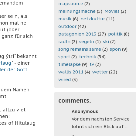
 jemandem
mapsource
(2)
meinungsmache
(5)
Movies
(2)
er sein, als
musik
(6)
netzkultur
(11)
chon mal ne
outdoor
(42)
ut (oder
patagonien 2013
(27)
politik
(8)
 ganz für sich
radln
(2)
segeln
(1)
ski
(2)
song remains same
(2)
spon
(9)
g ýtri" bekannt
sport
(2)
technik
(54)
rlaug
" - einer
timelapse
(9)
tv
(2)
der der Gott
wallis 2011
(4)
wetter
(22)
wired
(3)
er dem Namen
amt
comments.
 allzu viel
Anonymous
men:
Vor dem nachsten Service
tes of Hitulaug
lohnt sich ein Blick auf ...