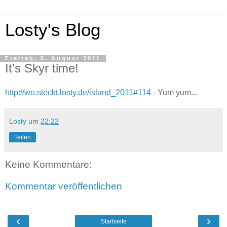
Losty's Blog
Freitag, 5. August 2011
It's Skyr time!
http://wo.steckt.losty.de/island_2011#114
- Yum yum...
Losty
um
22:22
Teilen
Keine Kommentare:
Kommentar veröffentlichen
‹
›
Startseite