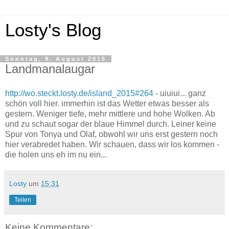
Losty's Blog
Sonntag, 9. August 2015
Landmanalaugar
http://wo.steckt.losty.de/island_2015#264
- uiuiui... ganz
schön voll hier. immerhin ist das Wetter etwas besser als
gestern. Weniger tiefe, mehr mittlere und hohe Wolken. Ab
und zu schaut sogar der blaue Himmel durch. Leiner keine
Spur von Tonya und Olaf, obwohl wir uns erst gestern noch
hier verabredet haben. Wir schauen, dass wir los kommen -
die holen uns eh im nu ein...
Losty
um
15:31
Teilen
Keine Kommentare: