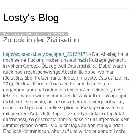
Losty's Blog
Samstag, 10. August 2013
Zurück in der Zivilisation
http://wo.steckt.losty.de/japan_2013#171
- Der Abstieg hatte
noch seine Tücken. Haben uns auf nach Fukiage gemacht.
In vollem Goretex-Ölzeug weil Dauerschiff :-/. Dabei waren
auch noch recht schwierige Abschnitte dabei wo man
rückwärts über Felsen runter klettern musste. Das ganze mit
20kg Rucksack und mit nassen Felsen. Ist alles gut
gegangen, aber hat ordentlich Onsen-Zeit gekostet ;-). Bei
letzterer waren wir uns dann bei der Ankunft in Fukiage gar
nicht mehr so sicher, ob sie uns überhaupt vergönnt wäre,
denn den Typen an der Rezeption in Fukiage müssen wir
mit unserem Anblick (6 Tage Trek und am letzten Tag total
durchnässt) so geschockt haben, dass er uns irgendwie kein
Zimmer geben wollte - vielleicht lags an den mangelnden
Englisch Kenntnissen, aber auf uns wirkte er generell sehr